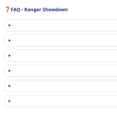
❓
FAQ - Ranger Showdown