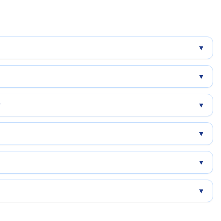
▼
▼
?
▼
▼
▼
▼