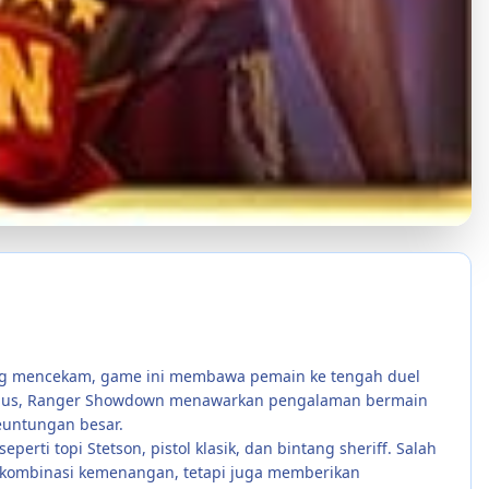
ang mencekam, game ini membawa pemain ke tengah duel
 halus, Ranger Showdown menawarkan pengalaman bermain
euntungan besar.
i topi Stetson, pistol klasik, dan bintang sheriff. Salah
k kombinasi kemenangan, tetapi juga memberikan