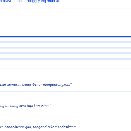
nasi simbol tertinggi yang muncul.
besar kemarin, benar-benar menguntungkan!”
g menang kecil tapi konsisten.”
wn benar-benar gila, sangat direkomendasikan!”