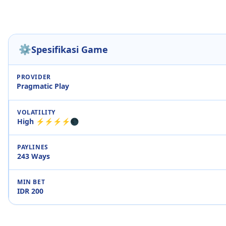
⚙️
Spesifikasi Game
PROVIDER
Pragmatic Play
VOLATILITY
High ⚡⚡⚡⚡🌑
PAYLINES
243 Ways
MIN BET
IDR 200