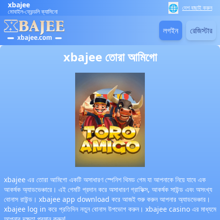
xbajee
🌐
দেশ বাছাই করুন
মোবাইল-ফ্রেন্ডলি ক্যাসিনো
লগইন
রেজিস্টার
xbajee তোরা আমিগো
xbajee এর তোরা আমিগো একটি অসাধারণ স্পেনিশ থিমড গেম যা আপনাকে নিয়ে যাবে এক
আকর্ষক অ্যাডভেঞ্চারে। এই গেমটি প্রদান করে অসাধারণ গ্রাফিক্স, আকর্ষক সাউন্ড এবং অসংখ্য
বোনাস রাউন্ড। xbajee app download করে আজই শুরু করুন আপনার অ্যাডভেঞ্চার।
xbajee log in করে প্রতিদিন নতুন বোনাস উপভোগ করুন। xbajee casino এর মাধ্যমে
আপনার দক্ষতা প্রমান করুন!