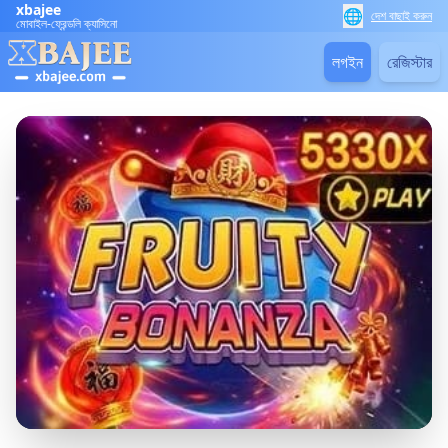
xbajee
🌐
দেশ বাছাই করুন
মোবাইল-ফ্রেন্ডলি ক্যাসিনো
লগইন
রেজিস্টার