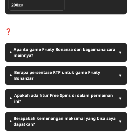
200
IDR
❓
FAQ - Fruity Bonanza
Apa itu game Fruity Bonanza dan bagaimana cara
▼
mainnya?
Berapa persentase RTP untuk game Fruity
▼
Bonanza?
Apakah ada fitur Free Spins di dalam permainan
▼
ini?
Berapakah kemenangan maksimal yang bisa saya
▼
dapatkan?