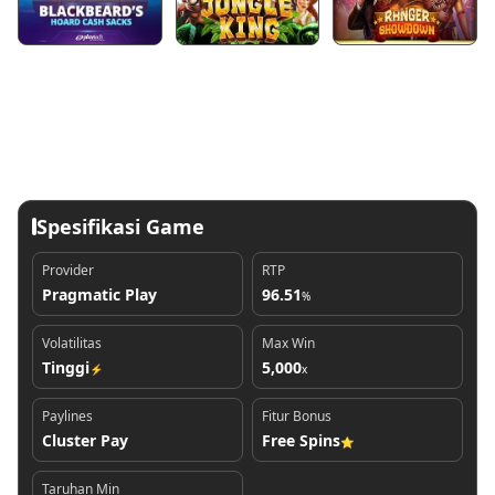
Blackbeard’s Hoard Cash Sacks™
Jungle King
Ranger Showdown
Spesifikasi Game
Provider
RTP
Pragmatic Play
96.51
%
Volatilitas
Max Win
Tinggi
5,000
⚡
x
Paylines
Fitur Bonus
Cluster Pay
Free Spins
⭐
Taruhan Min